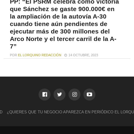
PP: “El PSRM celebra como victoria
que Sánchez se gaste 900.000€ en
la ampliación de la autovía A-30
cuando tiene aún pendientes de
ejecutar más de 300 millones del
Arco Norte y el tercer carril de la A-
7”
POR
EL LORQUINO REDACCIÓN
14 OCTUBRE, 2023
El senador del Partido Popular Francisco Bernabé,
ha denunciado que el PSOE en la Región “celebra...
AD
¿QUIERES QUE TU NEGOCIO APAREZCA EN PERIÓDICO EL LORQ