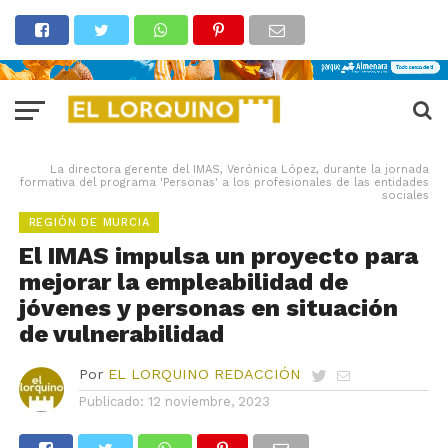
La directora gerente del IMAS, Verónica López, durante la jornada
formativa del programa 'Personas' a los profesionales de las entidades
sociales
REGIÓN DE MURCIA
El IMAS impulsa un proyecto para
mejorar la empleabilidad de
jóvenes y personas en situación
de vulnerabilidad
Por
EL LORQUINO REDACCIÓN
Publicado:
12 noviembre, 2023