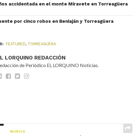
ños accidentada en el monte Miravete en Torreagüera
uente por cinco robos en Beniaján y Torreagüera
S:
FEATURED
,
TORREAGÜERA
EL LORQUINO REDACCIÓN
edacción de Periódico EL LORQUINO Noticias.
MURCIA