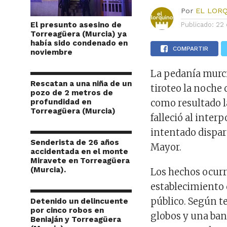
Por
EL LOR
El presunto asesino de
Publicado:
22 
Torreagüera (Murcia) ya
había sido condenado en
COMPARTIR
noviembre
La pedanía murc
Rescatan a una niña de un
tiroteo la noche 
pozo de 2 metros de
profundidad en
como resultado l
Torreagüera (Murcia)
falleció al inter
intentado dispara
Senderista de 26 años
Mayor.
accidentada en el monte
Miravete en Torreagüera
(Murcia).
Los hechos ocurr
establecimiento 
público. Según t
Detenido un delincuente
por cinco robos en
globos y una ban
Beniaján y Torreagüera