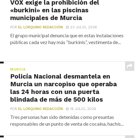
VOX exige la prohibición del
«burkini» en las piscinas
municipales de Murcia
POR
EL LORQUINO REDACCIÓN
23 JULIO, 2026
El grupo municipal denuncia que en estas instalaciones
públicas cada vez hay más “burkinis”, vestimenta de...
MURCIA
Policía Nacional desmantela en
Murcia un narcopiso que operaba
las 24 horas con una puerta
blindada de más de 500 kilos
POR
EL LORQUINO REDACCIÓN
16 JULIO, 2026
Tres personas han sido detenidas como presuntas
responsables de un punto de venta de cocaína, hachís...