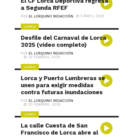
El CF Lorca Deportiva regresa
a Segunda RFEF
5 MAYO, 2025
POR
EL LORQUINO REDACCIÓN
LORCA
Desfile del Carnaval de Lorca
2025 (vídeo completo)
POR
EL LORQUINO REDACCIÓN
22 FEBRERO, 2025
LORCA
Lorca y Puerto Lumbreras se
unen para exigir medidas
contra futuras inundaciones
POR
EL LORQUINO REDACCIÓN
20 FEBRERO, 2025
LORCA
La calle Cuesta de San
Francisco de Lorca abre al