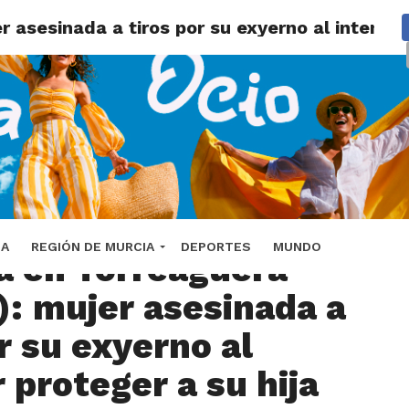
 asesinada a tiros por su exyerno al intentar 
Imagen: La Opinión de Murcia
DA
REGIÓN DE MURCIA
DEPORTES
MUNDO
a en Torreagüera
): mujer asesinada a
r su exyerno al
 proteger a su hija