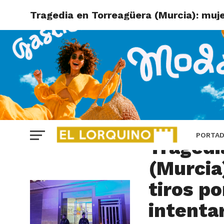
Tragedia en Torreagüera (Murcia): mujer
MURCIA
PORTA
Tragedi
(Murcia
tiros po
intentar