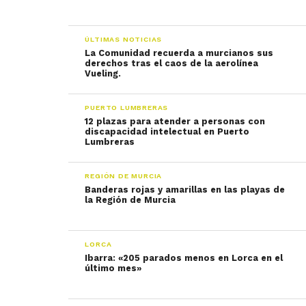
ÚLTIMAS NOTICIAS
La Comunidad recuerda a murcianos sus
derechos tras el caos de la aerolínea
Vueling.
PUERTO LUMBRERAS
12 plazas para atender a personas con
discapacidad intelectual en Puerto
Lumbreras
REGIÓN DE MURCIA
Banderas rojas y amarillas en las playas de
la Región de Murcia
LORCA
Ibarra: «205 parados menos en Lorca en el
último mes»