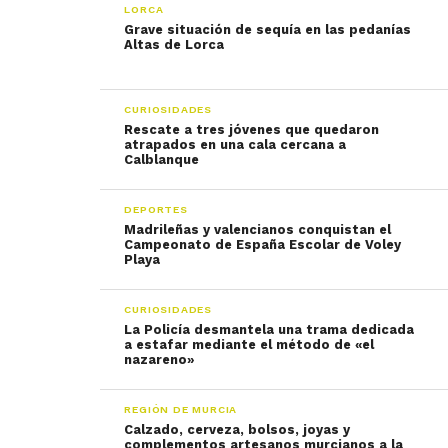
LORCA
Grave situación de sequía en las pedanías
Altas de Lorca
CURIOSIDADES
Rescate a tres jóvenes que quedaron
atrapados en una cala cercana a
Calblanque
DEPORTES
Madrileñas y valencianos conquistan el
Campeonato de España Escolar de Voley
Playa
CURIOSIDADES
La Policía desmantela una trama dedicada
a estafar mediante el método de «el
nazareno»
REGIÓN DE MURCIA
Calzado, cerveza, bolsos, joyas y
complementos artesanos murcianos a la