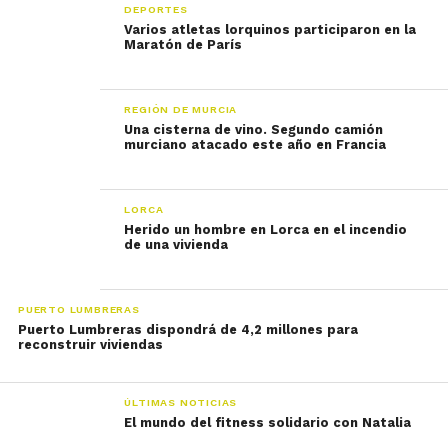
DEPORTES
Varios atletas lorquinos participaron en la
Maratón de París
REGIÓN DE MURCIA
Una cisterna de vino. Segundo camión
murciano atacado este año en Francia
LORCA
Herido un hombre en Lorca en el incendio
de una vivienda
PUERTO LUMBRERAS
Puerto Lumbreras dispondrá de 4,2 millones para
reconstruir viviendas
ÚLTIMAS NOTICIAS
El mundo del fitness solidario con Natalia