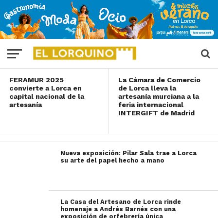
Semana Santa con
la XXXIII edición de
MASS ARTESANÍA
FERAMUR 2025
La Cámara de Comercio
convierte a Lorca en
de Lorca lleva la
capital nacional de la
artesanía murciana a la
artesanía
feria internacional
INTERGIFT de Madrid
Nueva exposición: Pilar Sala trae a Lorca
su arte del papel hecho a mano
La Casa del Artesano de Lorca rinde
homenaje a Andrés Barnés con una
exposición de orfebrería única