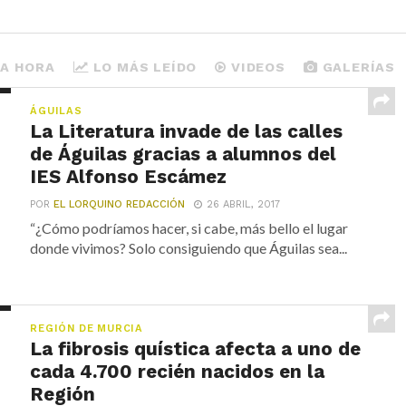
MA HORA
LO MÁS LEÍDO
VIDEOS
GALERÍAS
ÁGUILAS
La Literatura invade de las calles
de Águilas gracias a alumnos del
IES Alfonso Escámez
POR
EL LORQUINO REDACCIÓN
26 ABRIL, 2017
“¿Cómo podríamos hacer, si cabe, más bello el lugar
donde vivimos? Solo consiguiendo que Águilas sea...
REGIÓN DE MURCIA
La fibrosis quística afecta a uno de
cada 4.700 recién nacidos en la
Región