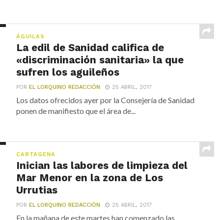
ÁGUILAS
La edil de Sanidad califica de
«discriminación sanitaria» la que
sufren los aguileños
POR
EL LORQUINO REDACCIÓN
25 ABRIL, 2017
Los datos ofrecidos ayer por la Consejería de Sanidad
ponen de manifiesto que el área de...
CARTAGENA
Inician las labores de limpieza del
Mar Menor en la zona de Los
Urrutias
POR
EL LORQUINO REDACCIÓN
25 ABRIL, 2017
En la mañana de este martes han comenzado las