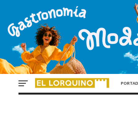
Lorca destina más d
300.000 euros a nue
mejoras en
infraestructuras y
seguridad vial en la
pedanía de Campillo
PORTA
POR EL LORQUINO REDACCIÓN
6 AGOSTO, 2026