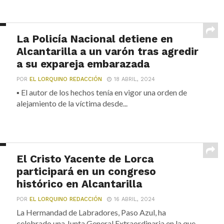
La Policía Nacional detiene en
Alcantarilla a un varón tras agredir
a su expareja embarazada ​
POR
EL LORQUINO REDACCIÓN
18 ABRIL, 2024
▪ El autor de los hechos tenía en vigor una orden de
alejamiento de la víctima desde...
El Cristo Yacente de Lorca
participará en un congreso
histórico en Alcantarilla
POR
EL LORQUINO REDACCIÓN
16 ABRIL, 2024
La Hermandad de Labradores, Paso Azul, ha
celebrado una Junta General Extraordinaria en la que