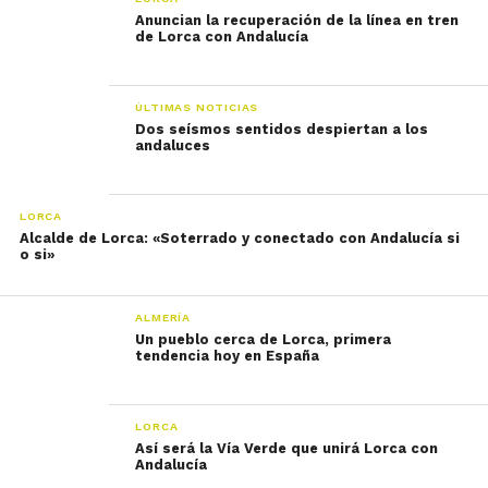
Anuncian la recuperación de la línea en tren
de Lorca con Andalucía
ÚLTIMAS NOTICIAS
Dos seísmos sentidos despiertan a los
andaluces
LORCA
Alcalde de Lorca: «Soterrado y conectado con Andalucía si
o si»
ALMERÍA
Un pueblo cerca de Lorca, primera
tendencia hoy en España
LORCA
Así será la Vía Verde que unirá Lorca con
Andalucía