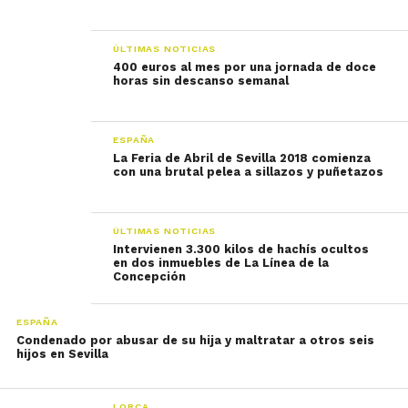
ÚLTIMAS NOTICIAS
400 euros al mes por una jornada de doce
horas sin descanso semanal
ESPAÑA
La Feria de Abril de Sevilla 2018 comienza
con una brutal pelea a sillazos y puñetazos
ÚLTIMAS NOTICIAS
Intervienen 3.300 kilos de hachís ocultos
en dos inmuebles de La Línea de la
Concepción
ESPAÑA
Condenado por abusar de su hija y maltratar a otros seis
hijos en Sevilla
LORCA