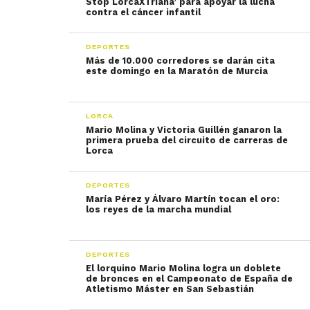
Stop LorcaXTriana’ para apoyar la lucha
contra el cáncer infantil
DEPORTES
Más de 10.000 corredores se darán cita
este domingo en la Maratón de Murcia
LORCA
Mario Molina y Victoria Guillén ganaron la
primera prueba del circuito de carreras de
Lorca
DEPORTES
María Pérez y Álvaro Martín tocan el oro:
los reyes de la marcha mundial
DEPORTES
El lorquino Mario Molina logra un doblete
de bronces en el Campeonato de España de
Atletismo Máster en San Sebastián