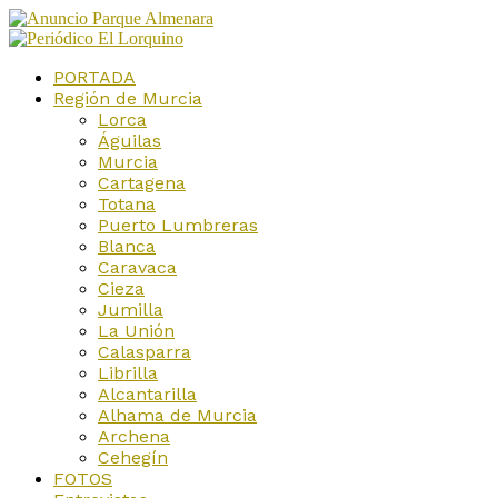
PORTADA
Región de Murcia
Lorca
Águilas
Murcia
Cartagena
Totana
Puerto Lumbreras
Blanca
Caravaca
Cieza
Jumilla
La Unión
Calasparra
Librilla
Alcantarilla
Alhama de Murcia
Archena
Cehegín
FOTOS