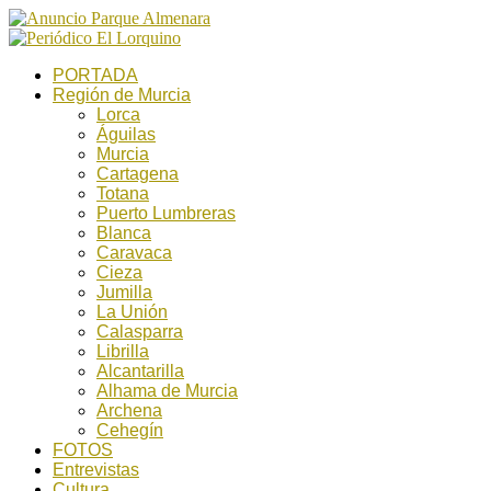
PORTADA
Región de Murcia
Lorca
Águilas
Murcia
Cartagena
Totana
Puerto Lumbreras
Blanca
Caravaca
Cieza
Jumilla
La Unión
Calasparra
Librilla
Alcantarilla
Alhama de Murcia
Archena
Cehegín
FOTOS
Entrevistas
Cultura