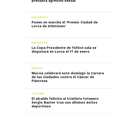
presunta agresión sexual
DEPORTES
Ponen en marcha el ‘Premio Ciudad de
Lorca de Atletismo’
DEPORTES
La Copa Presidente de fútbol sala se
disputará en Lorca el 17 de enero
MURCIA
Murcia celebrará este domingo la Carrera
de las Ciudades contra el Cáncer de
Páncreas
TOTANA
El alcalde felicita al triatleta totanero
Sergio Baxter tras sus últimos éxitos
deportivos