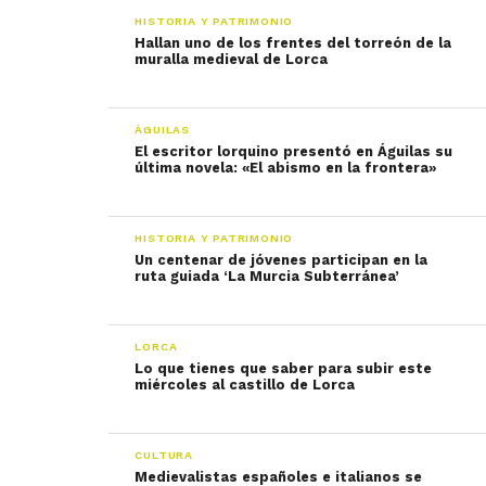
HISTORIA Y PATRIMONIO
Hallan uno de los frentes del torreón de la
muralla medieval de Lorca
ÁGUILAS
El escritor lorquino presentó en Águilas su
última novela: «El abismo en la frontera»
HISTORIA Y PATRIMONIO
Un centenar de jóvenes participan en la
ruta guiada ‘La Murcia Subterránea’
LORCA
Lo que tienes que saber para subir este
miércoles al castillo de Lorca
CULTURA
Medievalistas españoles e italianos se