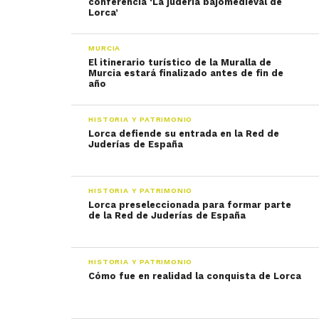
conferencia ‘La judería bajomedieval de
Lorca’
MURCIA
El itinerario turístico de la Muralla de
Murcia estará finalizado antes de fin de
año
HISTORIA Y PATRIMONIO
Lorca defiende su entrada en la Red de
Juderías de España
HISTORIA Y PATRIMONIO
Lorca preseleccionada para formar parte
de la Red de Juderías de España
HISTORIA Y PATRIMONIO
Cómo fue en realidad la conquista de Lorca