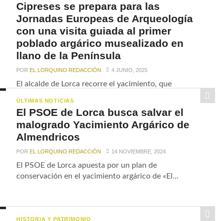
Cipreses se prepara para las
Jornadas Europeas de Arqueología
con una visita guiada al primer
poblado argárico musealizado en
llano de la Península
POR
EL LORQUINO REDACCIÓN
4 JUNIO, 2025
El alcalde de Lorca recorre el yacimiento, que
cumple 21 años mostrando cómo vivían y
ÚLTIMAS NOTICIAS
enterraban...
El PSOE de Lorca busca salvar el
malogrado Yacimiento Argárico de
Almendricos
POR
EL LORQUINO REDACCIÓN
14 NOVIEMBRE, 2024
El PSOE de Lorca apuesta por un plan de
conservación en el yacimiento argárico de «El...
HISTORIA Y PATRIMONIO