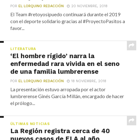
POR
EL LORQUINO REDACCIÓN
20 NOVIEMBRE, 2018
El Team #retoyosipuedo continuará durante el 2019
con el deporte solidario gracias al #ProyectoPasitos a
favor...
LITERATURA
‘El hombre rígido’ narra la
enfermedad rara vivida en el seno
de una familia lumbrerense
POR
EL LORQUINO REDACCIÓN
18 NOVIEMBRE, 2018
La presentación estuvo arropada por el actor
lumbrerense Ginés García Millán, encargado de hacer
el prólogo...
ÚLTIMAS NOTICIAS
La Región registra cerca de 40
nuevos casos de ELA al año