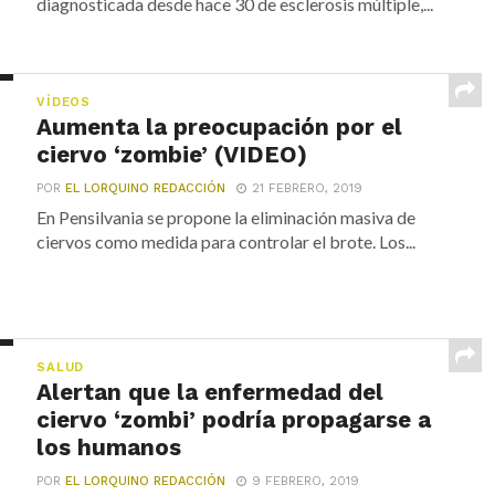
diagnosticada desde hace 30 de esclerosis múltiple,...
VÍDEOS
Aumenta la preocupación por el
ciervo ‘zombie’ (VIDEO)
POR
EL LORQUINO REDACCIÓN
21 FEBRERO, 2019
En Pensilvania se propone la eliminación masiva de
ciervos como medida para controlar el brote. Los...
SALUD
Alertan que la enfermedad del
ciervo ‘zombi’ podría propagarse a
los humanos
POR
EL LORQUINO REDACCIÓN
9 FEBRERO, 2019