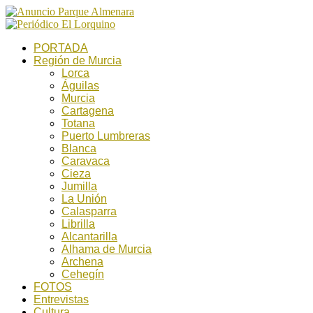
PORTADA
Región de Murcia
Lorca
Águilas
Murcia
Cartagena
Totana
Puerto Lumbreras
Blanca
Caravaca
Cieza
Jumilla
La Unión
Calasparra
Librilla
Alcantarilla
Alhama de Murcia
Archena
Cehegín
FOTOS
Entrevistas
Cultura