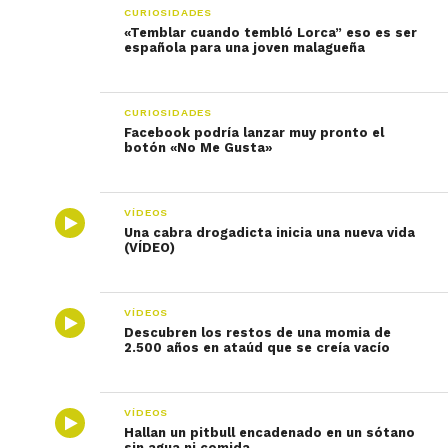
CURIOSIDADES
«Temblar cuando tembló Lorca” eso es ser
española para una joven malagueña
CURIOSIDADES
Facebook podría lanzar muy pronto el
botón «No Me Gusta»
VÍDEOS
Una cabra drogadicta inicia una nueva vida
(VÍDEO)
VÍDEOS
Descubren los restos de una momia de
2.500 años en ataúd que se creía vacío
VÍDEOS
Hallan un pitbull encadenado en un sótano
sin agua ni comida