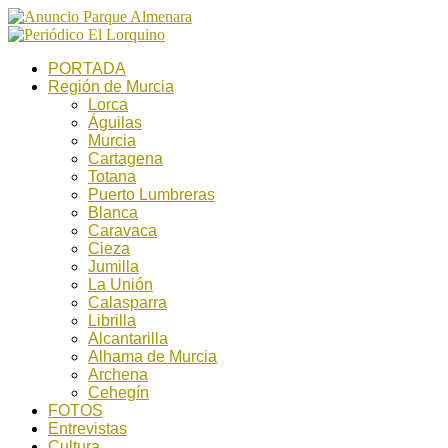
PORTADA
Región de Murcia
Lorca
Águilas
Murcia
Cartagena
Totana
Puerto Lumbreras
Blanca
Caravaca
Cieza
Jumilla
La Unión
Calasparra
Librilla
Alcantarilla
Alhama de Murcia
Archena
Cehegín
FOTOS
Entrevistas
Cultura