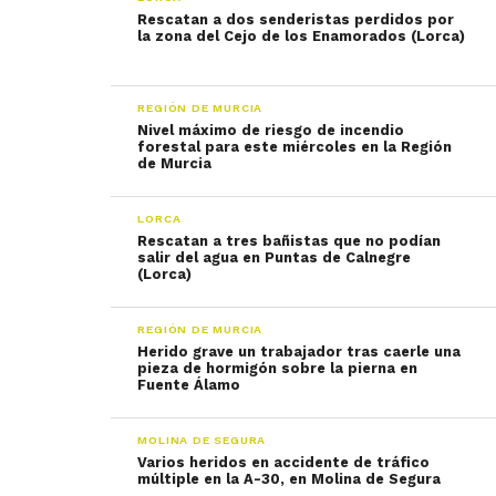
Rescatan a dos senderistas perdidos por
la zona del Cejo de los Enamorados (Lorca)
REGIÓN DE MURCIA
Nivel máximo de riesgo de incendio
forestal para este miércoles en la Región
de Murcia
LORCA
Rescatan a tres bañistas que no podían
salir del agua en Puntas de Calnegre
(Lorca)
REGIÓN DE MURCIA
Herido grave un trabajador tras caerle una
pieza de hormigón sobre la pierna en
Fuente Álamo
MOLINA DE SEGURA
Varios heridos en accidente de tráfico
múltiple en la A-30, en Molina de Segura