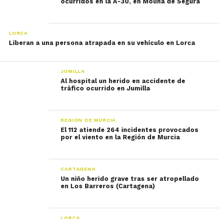
ocurridos en la A-30, en Molina de Segura
LORCA
Liberan a una persona atrapada en su vehículo en Lorca
JUMILLA
Al hospital un herido en accidente de
tráfico ocurrido en Jumilla
REGIÓN DE MURCIA
El 112 atiende 264 incidentes provocados
por el viento en la Región de Murcia
CARTAGENA
Un niňo herido grave tras ser atropellado
en Los Barreros (Cartagena)
LORCA