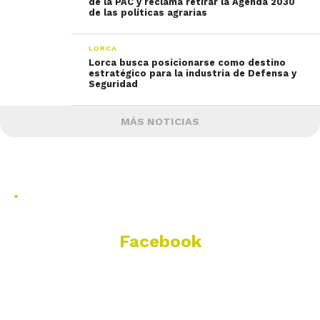
de la PAC y reclama retirar la Agenda 2030
de las políticas agrarias
LORCA
Lorca busca posicionarse como destino
estratégico para la industria de Defensa y
Seguridad
MÁS NOTICIAS
.
Facebook