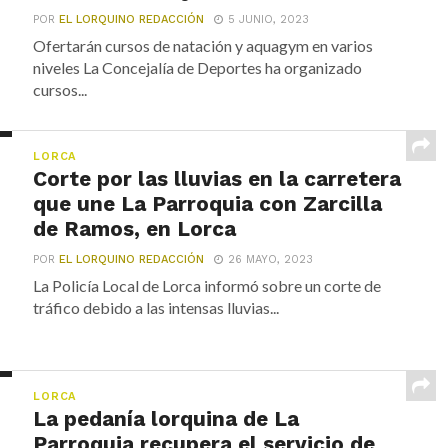
POR
EL LORQUINO REDACCIÓN
5 JUNIO, 2023
Ofertarán cursos de natación y aquagym en varios
niveles La Concejalía de Deportes ha organizado
cursos...
LORCA
Corte por las lluvias en la carretera
que une La Parroquia con Zarcilla
de Ramos, en Lorca
POR
EL LORQUINO REDACCIÓN
26 MAYO, 2023
La Policía Local de Lorca informó sobre un corte de
tráfico debido a las intensas lluvias...
LORCA
La pedanía lorquina de La
Parroquia recupera el servicio de