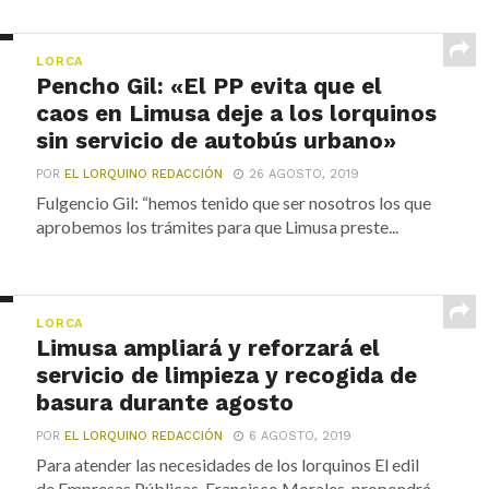
LORCA
Pencho Gil: «El PP evita que el
caos en Limusa deje a los lorquinos
sin servicio de autobús urbano»
POR
EL LORQUINO REDACCIÓN
26 AGOSTO, 2019
Fulgencio Gil: “hemos tenido que ser nosotros los que
aprobemos los trámites para que Limusa preste...
LORCA
Limusa ampliará y reforzará el
servicio de limpieza y recogida de
basura durante agosto
POR
EL LORQUINO REDACCIÓN
6 AGOSTO, 2019
Para atender las necesidades de los lorquinos El edil
de Empresas Públicas, Francisco Morales, propondrá