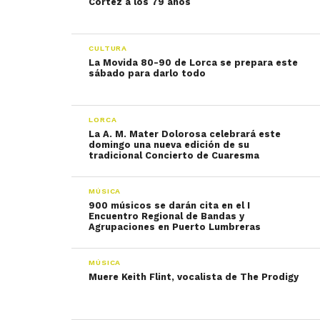
Cortez a los 79 años
CULTURA
La Movida 80-90 de Lorca se prepara este
sábado para darlo todo
LORCA
La A. M. Mater Dolorosa celebrará este
domingo una nueva edición de su
tradicional Concierto de Cuaresma
MÚSICA
900 músicos se darán cita en el I
Encuentro Regional de Bandas y
Agrupaciones en Puerto Lumbreras
MÚSICA
Muere Keith Flint, vocalista de The Prodigy