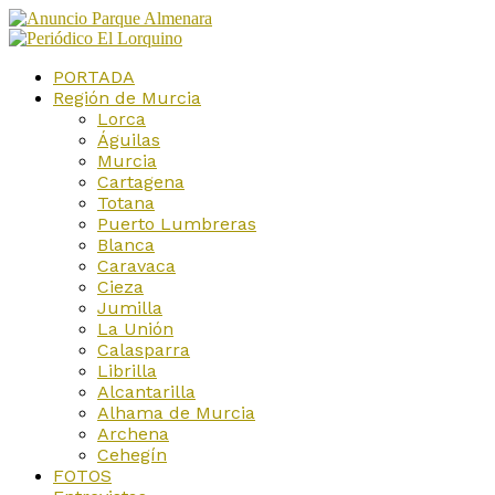
PORTADA
Región de Murcia
Lorca
Águilas
Murcia
Cartagena
Totana
Puerto Lumbreras
Blanca
Caravaca
Cieza
Jumilla
La Unión
Calasparra
Librilla
Alcantarilla
Alhama de Murcia
Archena
Cehegín
FOTOS