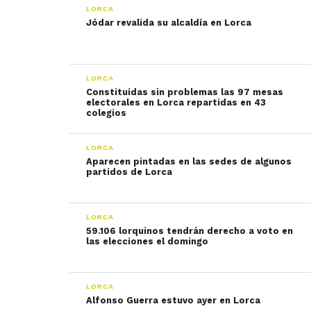
LORCA
Jódar revalida su alcaldía en Lorca
LORCA
Constituidas sin problemas las 97 mesas
electorales en Lorca repartidas en 43
colegios
LORCA
Aparecen pintadas en las sedes de algunos
partidos de Lorca
LORCA
59.106 lorquinos tendrán derecho a voto en
las elecciones el domingo
LORCA
Alfonso Guerra estuvo ayer en Lorca