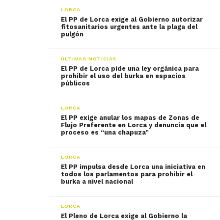
LORCA
El PP de Lorca exige al Gobierno autorizar
fitosanitarios urgentes ante la plaga del
pulgón
ÚLTIMAS NOTICIAS
El PP de Lorca pide una ley orgánica para
prohibir el uso del burka en espacios
públicos
LORCA
El PP exige anular los mapas de Zonas de
Flujo Preferente en Lorca y denuncia que el
proceso es “una chapuza”
LORCA
El PP impulsa desde Lorca una iniciativa en
todos los parlamentos para prohibir el
burka a nivel nacional
LORCA
El Pleno de Lorca exige al Gobierno la