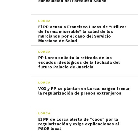
cancelación del Fortaleza Sound
LORCA
El PP acusa a Francisco Lucas de “utilizar
de forma miserable” la salud de los
murcianos por el caso del Servicio
Murciano de Salud
LORCA
PP Lorca solicita la retirada de los
escudos ideológicos de la fachada del
futuro Palacio de Justicia
LORCA
VOX y PP se plantan en Lorca: exigen frenar
la regularización de presos extranjeros
LORCA
El PP de Lorca alerta de “caos” por la
regularización y exige explicaciones al
PSOE local