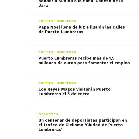
solidaria Subida a la Sima ‘Cabezo de la
Jara
PUERTO LUMBRERAS
Papá Noel llena de luz e ilusión las calles
de Puerto Lumbreras
PUERTO LUMBRERAS
Puerto Lumbreras recibe más de 1,5
millones de euros para fomentar el empleo
PUERTO LUMBRERAS
Los Reyes Magos visitarán Puerto
Lumbreras el 5 de enero
DEPORTES
Un centenar de deportistas participan en
el trofeo de Ciclismo ‘Ciudad de Puerto
Lumbreras’