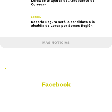
Lorca se le aparta del Aeropuerto de
Corvera»
LORCA
Rosario Segura será la candidata a la
alcaldía de Lorca por Somos Región
MÁS NOTICIAS
.
Facebook