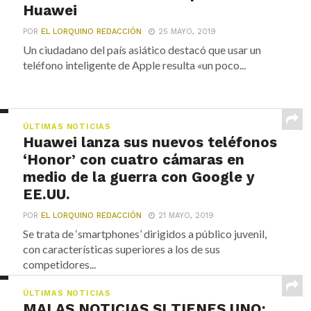
Huawei
POR
EL LORQUINO REDACCIÓN
25 MAYO, 2019
Un ciudadano del país asiático destacó que usar un
teléfono inteligente de Apple resulta «un poco...
ÚLTIMAS NOTICIAS
Huawei lanza sus nuevos teléfonos
‘Honor’ con cuatro cámaras en
medio de la guerra con Google y
EE.UU.
POR
EL LORQUINO REDACCIÓN
21 MAYO, 2019
Se trata de ‘smartphones’ dirigidos a público juvenil,
con características superiores a los de sus
competidores...
ÚLTIMAS NOTICIAS
MALAS NOTICIAS SI TIENES UNO: