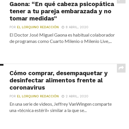
Gaona: “En qué cabeza psicopática
tener a tu pareja embarazada y no
tomar medidas”
POR
EL LORQUINO REDACCIÓN
8 ABRIL, 2020
El Doctor José Miguel Gaona es habitual colaborador
de programas como Cuarto Milenio o Milenio Live,...
Cómo comprar, desempaquetar y
desinfectar alimentos frente al
coronavirus
POR
EL LORQUINO REDACCIÓN
2 ABRIL, 2020
En una serie de videos, Jeffrey VanWingen comparte
una «técnica estéril» similar a la que se...