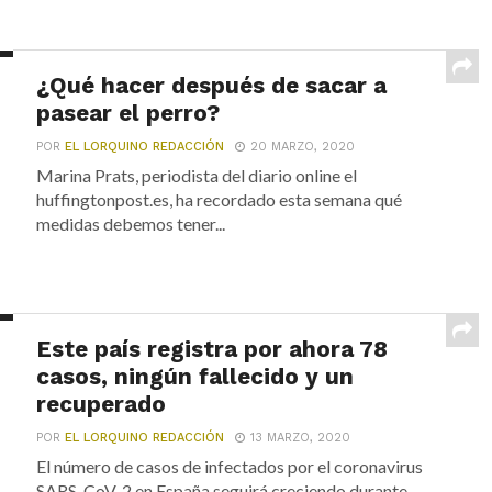
¿Qué hacer después de sacar a
pasear el perro?
POR
EL LORQUINO REDACCIÓN
20 MARZO, 2020
Marina Prats, periodista del diario online el
huffingtonpost.es, ha recordado esta semana qué
medidas debemos tener...
Este país registra por ahora 78
casos, ningún fallecido y un
recuperado
POR
EL LORQUINO REDACCIÓN
13 MARZO, 2020
El número de casos de infectados por el coronavirus
SARS-CoV-2 en España seguirá creciendo durante