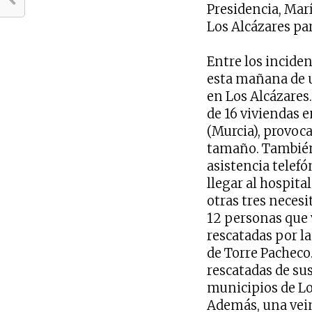
Presidencia, Marí
Los Alcázares par
Entre los inciden
esta mañana de 
en Los Alcázares
de 16 viviendas 
(Murcia), provoc
tamaño. También 
asistencia telef
llegar al hospita
otras tres necesi
12 personas que 
rescatadas por la
de Torre Pacheco
rescatadas de su
municipios de Los
Además, una vei