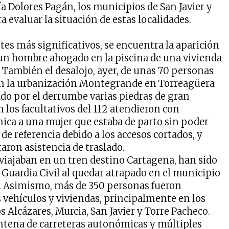
a Dolores Pagán, los municipios de San Javier y
a evaluar la situación de estas localidades.
tes más significativos, se encuentra la aparición
un hombre ahogado en la piscina de una vivienda
. También el desalojo, ayer, de unas 70 personas
en la urbanización Montegrande en Torreagüera
ado por el derrumbe varias piedras de gran
los facultativos del 112 atendieron con
ónica a una mujer que estaba de parto sin poder
l de referencia debido a los accesos cortados, y
taron asistencia de traslado.
viajaban en un tren destino Cartagena, han sido
 Guardia Civil al quedar atrapado en el municipio
. Asimismo, más de 350 personas fueron
s vehículos y viviendas, principalmente en los
 Alcázares, Murcia, San Javier y Torre Pacheco.
ntena de carreteras autonómicas y múltiples