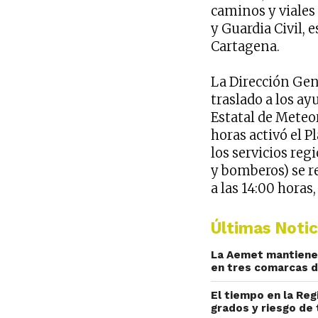
caminos y viales
y Guardia Civil,
Cartagena.
La Dirección Gen
traslado a los a
Estatal de Meteor
horas activó el P
los servicios regi
y bomberos) se re
a las 14:00 horas
Últimas Notic
La Aemet mantiene 
en tres comarcas d
El tiempo en la Reg
grados y riesgo de 