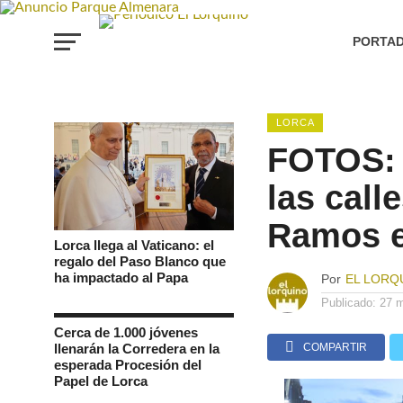
PORTA
LORCA
FOTOS: L
las cal
Ramos e
Lorca llega al Vaticano: el
regalo del Paso Blanco que
ha impactado al Papa
Por
EL LORQ
Publicado:
27 
Cerca de 1.000 jóvenes
llenarán la Corredera en la
COMPARTIR
esperada Procesión del
Papel de Lorca