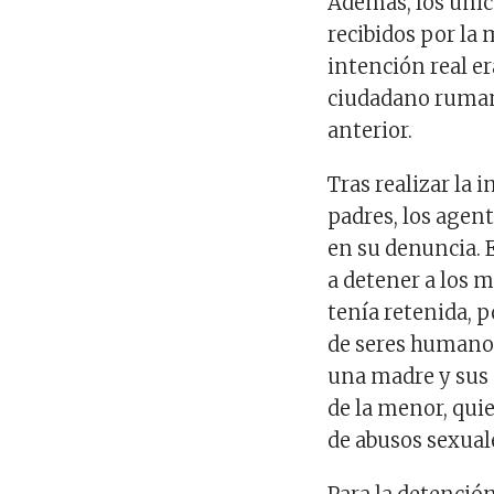
Además, los únic
recibidos por la 
intención real er
ciudadano ruman
anterior.
Tras realizar la 
padres, los agen
en su denuncia. 
a detener a los
tenía retenida, p
de seres humanos
una madre y sus 
de la menor, qui
de abusos sexual