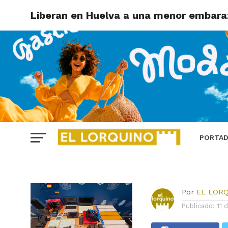
Liberan en Hue
Liberan en Huelva a una menor embara
menor embara
fue vendida po
padres a camb
8.000 euros
PORTA
Por
EL LOR
Publicado:
11 