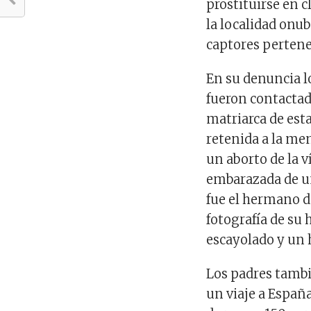
prostituirse en c
la localidad onu
captores perten
En su denuncia l
fueron contactad
matriarca de est
retenida a la me
un aborto de la 
embarazada de un
fue el hermano d
fotografía de su 
escayolado y un 
Los padres tamb
un viaje a España