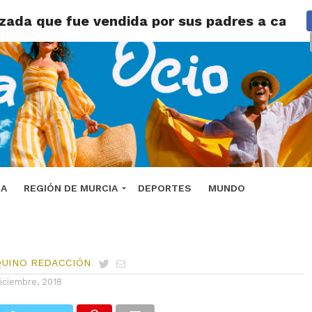
lva a una
zada que fue vendida por sus padres a cambi
zada que
r sus
io de
DA
REGIÓN DE MURCIA
DEPORTES
MUNDO
QUINO REDACCIÓN
diciembre, 2018