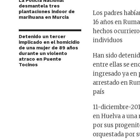
La Policía Nacional
desmantela tres
plantaciones indoor de
Los padres había
marihuana en Murcia
16 años en Ruman
hechos ocurriero
Detenido un tercer
individuos
implicado en el homicidio
de una mujer de 89 años
durante un violento
Han sido detenid
atraco en Puente
entre ellas se e
Tocinos
ingresado ya en p
arrestado en Rum
país
11-diciembre-201
en Huelva a una
por sus progenito
orquestada por s