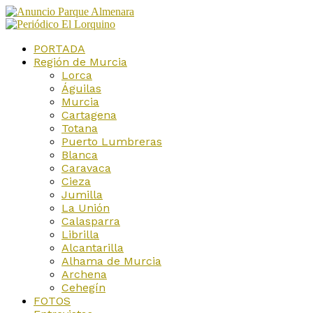
PORTADA
Región de Murcia
Lorca
Águilas
Murcia
Cartagena
Totana
Puerto Lumbreras
Blanca
Caravaca
Cieza
Jumilla
La Unión
Calasparra
Librilla
Alcantarilla
Alhama de Murcia
Archena
Cehegín
FOTOS