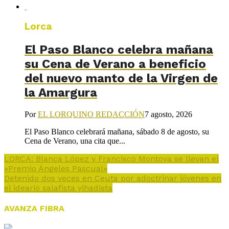
Lorca
El Paso Blanco celebra mañana
su Cena de Verano a beneficio
del nuevo manto de la Virgen de
la Amargura
Por
EL LORQUINO REDACCIÓN
7 agosto, 2026
El Paso Blanco celebrará mañana, sábado 8 de agosto, su
Cena de Verano, una cita que...
LORCA: Blanca López y Francisco Montoya se llevan el
»Premio Ángeles Pascual»
Detenido dos veces en Ceuta por adoctrinar jóvenes en
el ideario salafista yihadista
AVANZA FIBRA