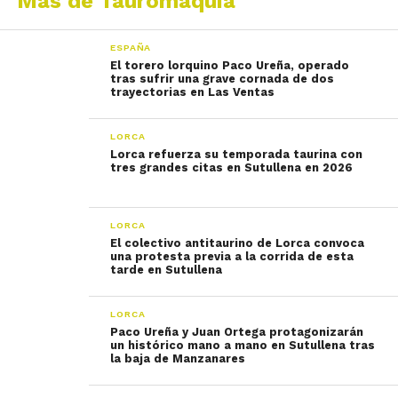
Más de Tauromaquia
ESPAÑA
El torero lorquino Paco Ureña, operado
tras sufrir una grave cornada de dos
trayectorias en Las Ventas
LORCA
Lorca refuerza su temporada taurina con
tres grandes citas en Sutullena en 2026
LORCA
El colectivo antitaurino de Lorca convoca
una protesta previa a la corrida de esta
tarde en Sutullena
LORCA
Paco Ureña y Juan Ortega protagonizarán
un histórico mano a mano en Sutullena tras
la baja de Manzanares