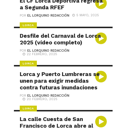
El CF Lorca Deportiva regresa
a Segunda RFEF
5 MAYO, 2025
POR
EL LORQUINO REDACCIÓN
LORCA
Desfile del Carnaval de Lorca
2025 (vídeo completo)
POR
EL LORQUINO REDACCIÓN
22 FEBRERO, 2025
LORCA
Lorca y Puerto Lumbreras se
unen para exigir medidas
contra futuras inundaciones
POR
EL LORQUINO REDACCIÓN
20 FEBRERO, 2025
LORCA
La calle Cuesta de San
Francisco de Lorca abre al