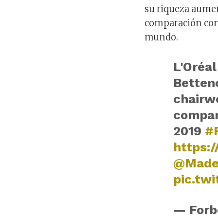
su riqueza aume
comparación con 
mundo.
L'Oréal
Betten
chairw
compan
2019
#F
https:
@Made
pic.tw
— Forb