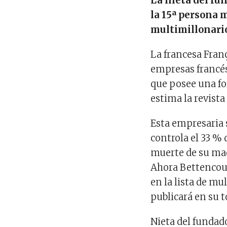
La nieta del fu
la 15ª persona 
multimillonari
La francesa Fran
empresas francés
que posee una fo
estima la revista
Esta empresaria 
controla el 33 % 
muerte de su mad
Ahora Bettencour
en la lista de mu
publicará en su t
Nieta del fundad