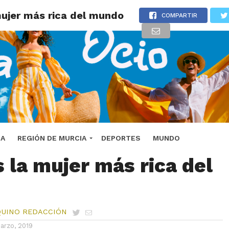
mujer más rica del mundo
COMPARTIR
sta Forbes anuncia
DA
REGIÓN DE MURCIA
DEPORTES
MUNDO
s la mujer más rica del
QUINO REDACCIÓN
arzo, 2019