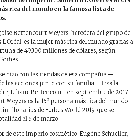
ndador del imperio cosmético L’Oréal es ahora
más rica del mundo en la famosa lista de
os.
çoise Bettencourt Meyers, heredera del grupo de
 L’Oréal, es la mujer más rica del mundo gracias a
rtuna de 49.300 millones de dólares, según
 Forbes.
se hizo con las riendas de esa compañía —
de las acciones junto con su familia— tras la
re, Liliane Bettencourt, en septiembre de 2017.
t Meyers es la 15ª persona más rica del mundo
ltimillonarios de Forbes World 2019, que se
otalidad el 5 de marzo.
or de este imperio cosmético, Eugène Schueller,