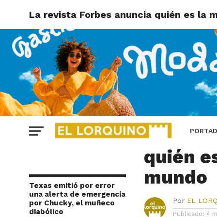
La revista Forbes anuncia quién es la 
ÚLTIMAS NOTICIAS
La revi
PORTA
quién e
mundo
Texas emitió por error
una alerta de emergencia
Por
EL LOR
por Chucky, el muñeco
diabólico
Publicado:
4 m