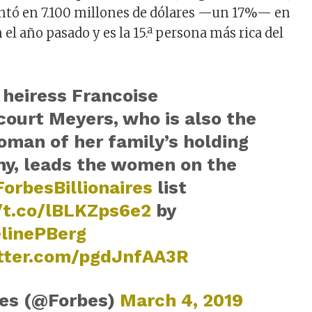
ntó en 7.100 millones de dólares —un 17%— en
el año pasado y es la 15.ª persona más rica del
 heiress Francoise
court Meyers, who is also the
oman of her family’s holding
y, leads the women on the
orbesBillionaires
list
//t.co/lBLKZps6e2
by
linePBerg
itter.com/pgdJnfAA3R
es (@Forbes)
March 4, 2019