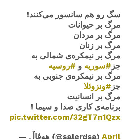
سگ رو هم سانسور می‌کنند!
مرگ بر حیوانات
مرگ بر مردان
مرگ بر زنان
مرگ بر نیمکره‌ی شمالی به
جز
#سوریه
و
#روسیه
مرگ بر نیمکره‌ی جنوبی به
جز
#ونزوئلا
مرگ بر انسانیت
برنامه‌ی کاری صدا و سیما !
pic.twitter.com/32gT7n1Qzx
— هەڤاڵ (@salerdsa)
April