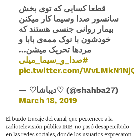
قطعا کسایی که توی بخش
سانسور صدا وسیما کار میکنن
بیمار روانی جنسی هستند که
خودشون با نوک ممه‌ی بابا و
مردها تحریک میشن…
#صدا_و_سیما_میلی
pic.twitter.com/WvLMkN1NjQ
— ♡دیباشا♡ (@shahba27)
March 18, 2019
El burdo trucaje del canal, que pertenece a la
radiotelevisión pública IRIB, no pasó desapercibido
en las redes sociales, donde los usuarios expresaron