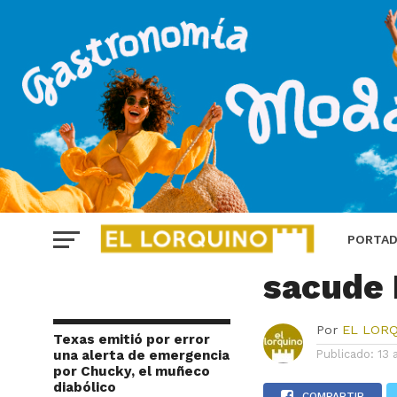
INTERNACIONAL
Un seís
PORTA
sacude 
Por
EL LOR
Texas emitió por error
una alerta de emergencia
Publicado:
13 
por Chucky, el muñeco
diabólico
COMPARTIR