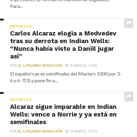
Para...
DEPORTES
Carlos Alcaraz elogia a Medvedev
tras su derrota en Indian Wells:
“Nunca había visto a Daniil jugar
así”
POR
EL LORQUINO REDACCIÓN
15 MARZO, 2026
El español cae en semifinales del Masters 1000 por 3-
6 y 6-7(3) y pone fin a...
DEPORTES
Alcaraz sigue imparable en Indian
Wells: vence a Norrie y ya está en
semifinales
POR
EL LORQUINO REDACCIÓN
13 MARZO, 2026