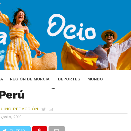
mo de magnitud 5,2
DA
REGIÓN DE MURCIA
DEPORTES
MUNDO
Perú
QUINO REDACCIÓN
agosto, 2019
TUITEAR