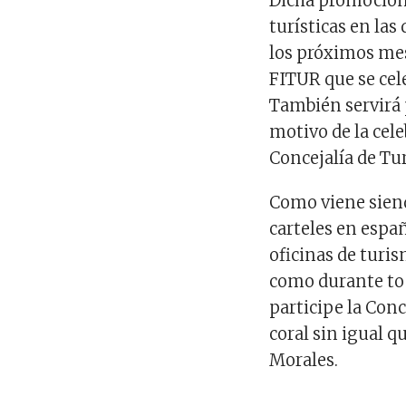
Dicha promoción s
turísticas en las
los próximos me
FITUR que se cel
También servirá p
motivo de la cel
Concejalía de Tu
Como viene siend
carteles en espa
oficinas de turis
como durante to
participe la Conc
coral sin igual 
Morales.