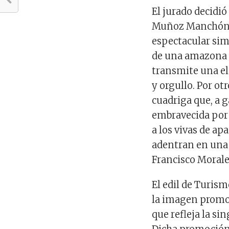
El jurado decidi
Muñoz Manchón, «
espectacular sim
de una amazona
transmite una el
y orgullo. Por ot
cuadriga que, a 
embravecida por 
a los vivas de ap
adentran en una 
Francisco Morale
El edil de Turism
la imagen promoc
que refleja la si