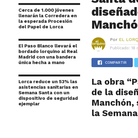
diseña
Cerca de 1.000 jóvenes
llenarán la Corredera en
Manchó
la esperada Procesión
del Papel de Lorca
Por
EL LOR
El Paso Blanco llevará el
Publicado:
18 
bordado lorquino al Real
Madrid con una bandera
única hecha a mano
COMPARTIR
La obra “P
Lorca reduce un 53% las
asistencias sanitarias en
de la dis
Semana Santa con un
dispositivo de seguridad
Manchón, s
ejemplar
la Semana