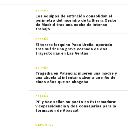
ESPAÑA
Los equipos de extinción consolidan el
perímetro del incendio de la Sierra Oeste
de Madrid tras una noche de intenso
trabajo
ESPAÑA
El torero lorquino Paco Ureña, operado
tras sufrir una grave cornada de dos
trayectorias en Las Ventas
ESPAÑA
Tragedia en Palencia: mueren una madre y
una abuela al intentar salvar a un niño de
cinco años que se ahogaba
ESPAÑA
PP y Vox sellan su pacto en Extremadura:
vicepresidencia y dos consejerías para la
formación de Abascal
DEPORTES