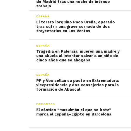
de Madrid tras una noche de intenso
trabajo
ESPAÑA
El torero lorquino Paco Ureña, operado
tras sufrir una grave cornada de dos
trayectorias en Las Ventas
ESPAÑA
Tragedia en Palencia: mueren una madre y
una abuela al intentar salvar a un niño de
cinco años que se ahogaba
ESPAÑA
PP y Vox sellan su pacto en Extremadura:
vicepresidencia y dos consejerías para la
formación de Abascal
DEPORTES
El cántico “musulmán el que no bote”
marca el España–Egipto en Barcelona