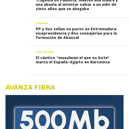
Tragedia en Palencia: mueren una madre y
una abuela al intentar salvar a un niño de
cinco años que se ahogaba
ESPAÑA
PP y Vox sellan su pacto en Extremadura:
vicepresidencia y dos consejerías para la
formación de Abascal
DEPORTES
El cántico “musulmán el que no bote”
marca el España–Egipto en Barcelona
AVANZA FIBRA