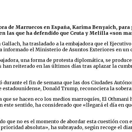
ora de Marruecos en España, Karima Benyaich, para p
en las que ha defendido que Ceuta y Melilla «son ma
a Gallach, ha trasladado a la embajadora que el Ejecutiv
ha informado el Ministerio de Asuntos Exteriores en un
bajadora, una forma de protesta diplomática, se produc
 han reiterado en las últimos días tras aplazar la cumbr
ió durante el fin de semana que las dos Ciudades Autó
e estadounidense, Donald Trump, reconociera la soberan
la que se hacen eco los medios marroquíes, El Othmani h
n este sentido, ha considerado que «llegará el día en qu
do que no es el momento de abordar esta cuestión con 
 prioridad absoluta», ha subrayado, según recoge el diar