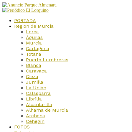
PORTADA
Región de Murcia
Lorca
Águilas
Murcia
Cartagena
Totana
Puerto Lumbreras
Blanca
Caravaca
Cieza
Jumilla
La Unión
Calasparra
Librilla
Alcantarilla
Alhama de Murcia
Archena
Cehegín
FOTOS