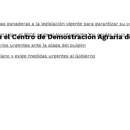
jas ganaderas a la legislación vigente para garantizar su 
grario y el PSOE exige al Ayuntamiento “no perder ni un e
n el Centro de Demostración Agraria d
arios urgentes ante la plaga del pulgón
iano y exige medidas urgentes al Gobierno