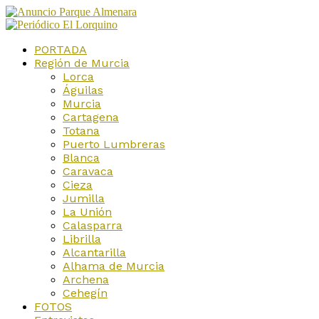
PORTADA
Región de Murcia
Lorca
Águilas
Murcia
Cartagena
Totana
Puerto Lumbreras
Blanca
Caravaca
Cieza
Jumilla
La Unión
Calasparra
Librilla
Alcantarilla
Alhama de Murcia
Archena
Cehegín
FOTOS