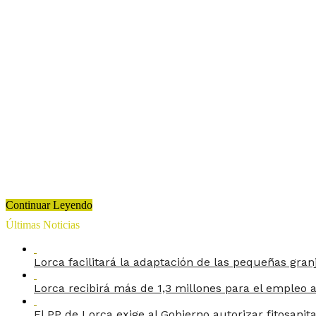
Continuar Leyendo
Últimas Noticias
Lorca facilitará la adaptación de las pequeñas gran
Lorca recibirá más de 1,3 millones para el empleo a
El PP de Lorca exige al Gobierno autorizar fitosanit