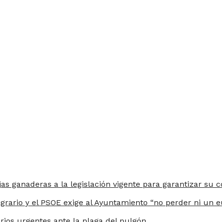
jas ganaderas a la legislación vigente para garantizar su 
grario y el PSOE exige al Ayuntamiento “no perder ni un e
arios urgentes ante la plaga del pulgón