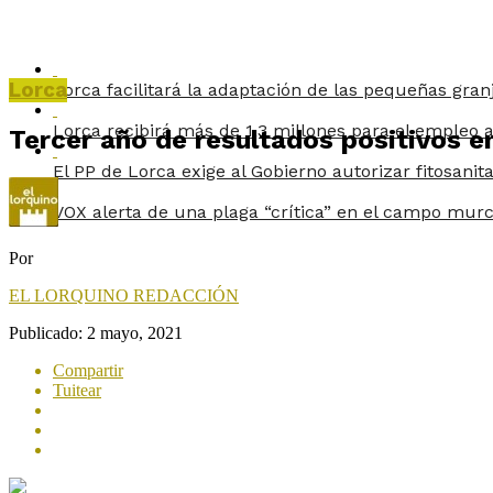
Lorca
Lorca facilitará la adaptación de las pequeñas gran
Lorca recibirá más de 1,3 millones para el empleo a
Tercer año de resultados positivos e
El PP de Lorca exige al Gobierno autorizar fitosanit
VOX alerta de una plaga “crítica” en el campo murc
Por
EL LORQUINO REDACCIÓN
Publicado:
2 mayo, 2021
Compartir
Tuitear