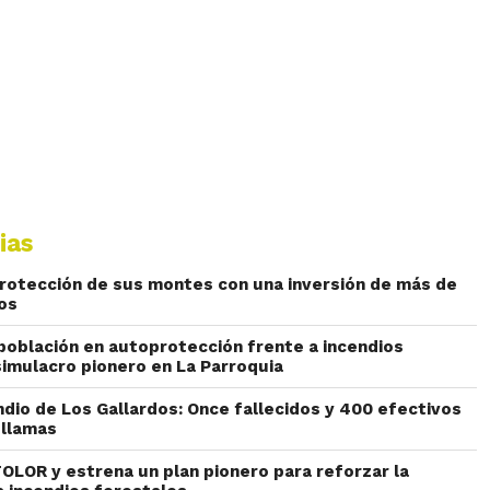
ias
protección de sus montes con una inversión de más de
ros
 población en autoprotección frente a incendios
simulacro pionero en La Parroquia
ndio de Los Gallardos: Once fallecidos y 400 efectivos
 llamas
FOLOR y estrena un plan pionero para reforzar la