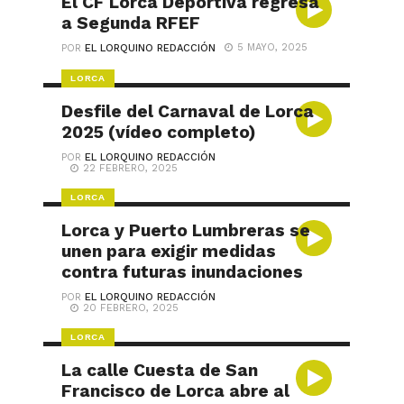
El CF Lorca Deportiva regresa
a Segunda RFEF
5 MAYO, 2025
POR
EL LORQUINO REDACCIÓN
LORCA
Desfile del Carnaval de Lorca
2025 (vídeo completo)
POR
EL LORQUINO REDACCIÓN
22 FEBRERO, 2025
LORCA
Lorca y Puerto Lumbreras se
unen para exigir medidas
contra futuras inundaciones
POR
EL LORQUINO REDACCIÓN
20 FEBRERO, 2025
LORCA
La calle Cuesta de San
Francisco de Lorca abre al