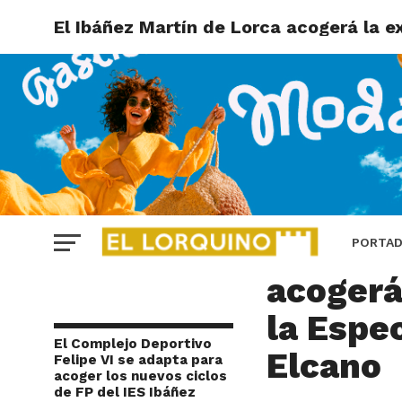
El Ibáñez Martín de Lorca acogerá la e
LORCA
El Ibáñ
PORTA
acogerá
la Espe
El Complejo Deportivo
Elcano
Felipe VI se adapta para
acoger los nuevos ciclos
de FP del IES Ibáñez