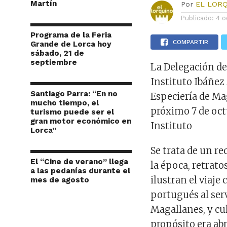
Martín
Por
EL LOR
Publicado:
4 o
Programa de la Feria
COMPARTIR
Grande de Lorca hoy
sábado, 21 de
septiembre
La Delegación de
Instituto Ibáñez 
Santiago Parra: “En no
Especiería de Ma
mucho tiempo, el
próximo 7 de octu
turismo puede ser el
gran motor económico en
Instituto
Lorca”
Se trata de un re
El “Cine de verano” llega
la época, retrat
a las pedanías durante el
ilustran el viaj
mes de agosto
portugués al ser
Magallanes, y cu
propósito era abr