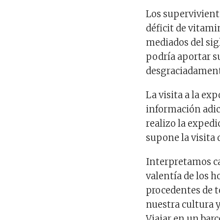
Los supervivien
déficit de vitam
mediados del sig
podría aportar s
desgraciadament
La visita a la e
información adic
realizo la expedi
supone la visita
Interpretamos ca
valentía de los 
procedentes de t
nuestra cultura 
Viajar en un bar