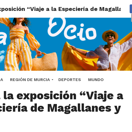
xposición “Viaje a la Especiería de Magallane
ez Martín de Lorca
DA
REGIÓN DE MURCIA
DEPORTES
MUNDO
 la exposición “Viaje a
ciería de Magallanes y