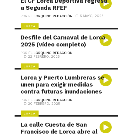
El CF Lorca Deportiva regresa
a Segunda RFEF
5 MAYO, 2025
POR
EL LORQUINO REDACCIÓN
LORCA
Desfile del Carnaval de Lorca
2025 (vídeo completo)
POR
EL LORQUINO REDACCIÓN
22 FEBRERO, 2025
LORCA
Lorca y Puerto Lumbreras se
unen para exigir medidas
contra futuras inundaciones
POR
EL LORQUINO REDACCIÓN
20 FEBRERO, 2025
LORCA
La calle Cuesta de San
Francisco de Lorca abre al