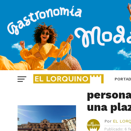
LORCA
PSOE: “
PORTA
persona
una pla
Por
EL LOR
Publicado:
6 f