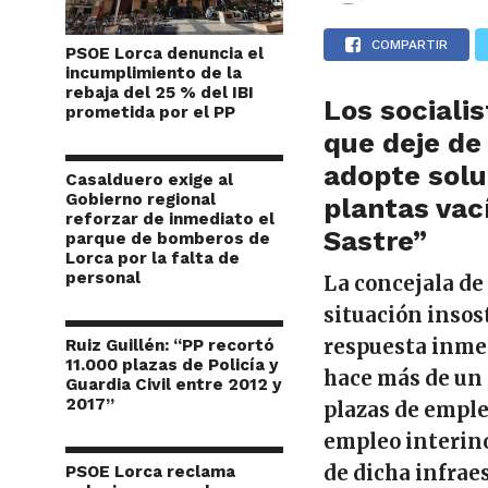
COMPARTIR
PSOE Lorca denuncia el
incumplimiento de la
rebaja del 25 % del IBI
Los sociali
prometida por el PP
que deje de
adopte solu
Casalduero exige al
Gobierno regional
plantas vac
reforzar de inmediato el
Sastre”
parque de bomberos de
Lorca por la falta de
personal
La concejala de
situación insos
respuesta inmed
Ruiz Guillén: “PP recortó
11.000 plazas de Policía y
hace más de un 
Guardia Civil entre 2012 y
2017”
plazas de emple
empleo interino
de dicha infrae
PSOE Lorca reclama