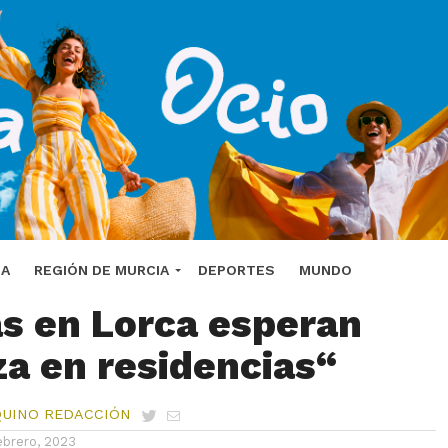
Un centenar de
DA
REGIÓN DE MURCIA
DEPORTES
MUNDO
s en Lorca esperan
za en residencias“
QUINO REDACCIÓN
ebrero, 2023