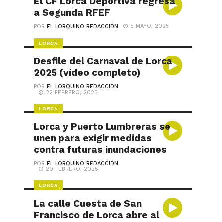
El CF Lorca Deportiva regresa
a Segunda RFEF
5 MAYO, 2025
POR
EL LORQUINO REDACCIÓN
LORCA
Desfile del Carnaval de Lorca
2025 (vídeo completo)
POR
EL LORQUINO REDACCIÓN
22 FEBRERO, 2025
LORCA
Lorca y Puerto Lumbreras se
unen para exigir medidas
contra futuras inundaciones
POR
EL LORQUINO REDACCIÓN
20 FEBRERO, 2025
LORCA
La calle Cuesta de San
Francisco de Lorca abre al