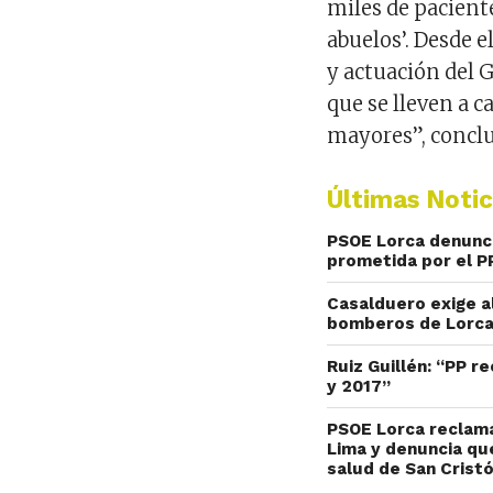
miles de pacient
abuelos’. Desde 
y actuación del G
que se lleven a 
mayores”, concluy
Últimas Notic
PSOE Lorca denuncia
prometida por el P
Casalduero exige a
bomberos de Lorca 
Ruiz Guillén: “PP r
y 2017”
PSOE Lorca reclama
Lima y denuncia qu
salud de San Crist