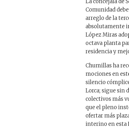
La concejala de S
Comunidad debe d
arreglo de la ter
absolutamente in
López Miras adop
octava planta p
residencia y mej
Chumillas ha rec
mociones en est
silencio cómplice
Lorca; sigue sin 
colectivos más v
que el pleno ins
ofertar más plaz
interino en esta