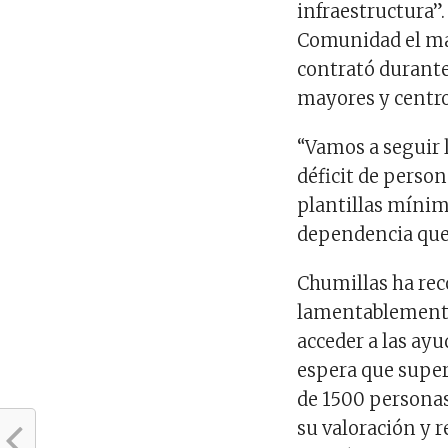
infraestructura”.
Comunidad el ma
contrató durante
mayores y centro
“Vamos a seguir 
déficit de persona
plantillas mínim
dependencia que p
Chumillas ha re
lamentablemente 
acceder a las ay
espera que super
de 1500 personas
su valoración y 