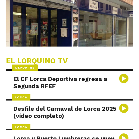
EL LORQUINO TV
DEPORTES
El CF Lorca Deportiva regresa a
Segunda RFEF
LORCA
Desfile del Carnaval de Lorca 2025
(vídeo completo)
LORCA
Lorca y Puerto Lumbreras se unen